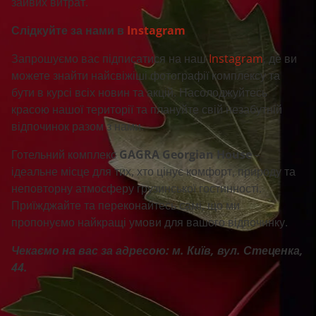
зайвих витрат.
Слідкуйте за нами в
Instagram
Запрошуємо вас підписатися на наш
Instagram
, де ви
можете знайти найсвіжіші фотографії комплексу та
бути в курсі всіх новин та акцій. Насолоджуйтесь
красою нашої території та плануйте свій незабутній
відпочинок разом з нами.
Готельний комплекс
GAGRA Georgian House
–
ідеальне місце для тих, хто цінує комфорт, природу та
неповторну атмосферу грузинської гостинності.
Приїжджайте та переконайтесь самі, що ми
пропонуємо найкращі умови для вашого відпочинку.
Чекаємо на вас за адресою: м. Київ, вул. Стеценка,
44.