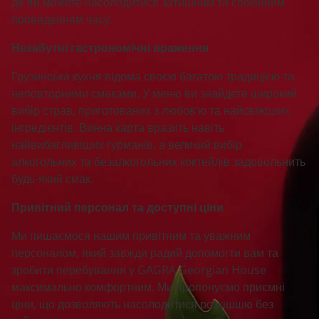
де ви можете насолодитися затишним та спокійним
проведенням часу.
Незабутні гастрономічні враження
Грузинська кухня відома своєю багатою традицією та
неповторними смаками. У меню ви знайдете широкий
вибір страв, приготованих з любов’ю та найсвіжіших
інгредієнтів. Винна карта вразить навіть
найвибагливіших гурманів, а великий вибір
алкогольних та безалкогольних коктейлів задовольнить
будь-який смак.
Привітний персонал та доступні ціни
Ми пишаємося нашим привітним та уважним
персоналом, який завжди радий допомогти вам та
зробити перебування у GAGRA Georgian House
максимально комфортним. Ми пропонуємо приємні
ціни, що дозволяють насолодитися розкішшю без