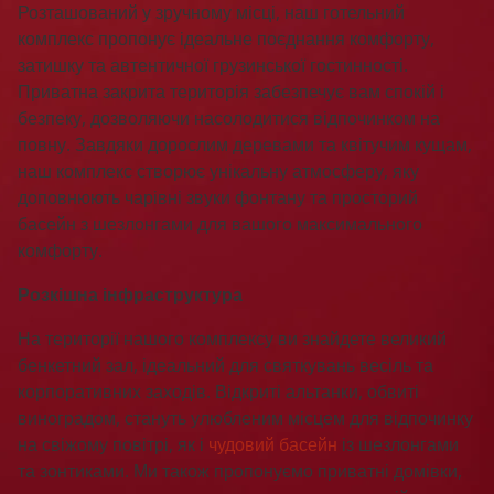
Розташований у зручному місці, наш готельний
комплекс пропонує ідеальне поєднання комфорту,
затишку та автентичної грузинської гостинності.
Приватна закрита територія забезпечує вам спокій і
безпеку, дозволяючи насолодитися відпочинком на
повну. Завдяки дорослим деревами та квітучим кущам,
наш комплекс створює унікальну атмосферу, яку
доповнюють чарівні звуки фонтану та просторий
басейн з шезлонгами для вашого максимального
комфорту.
Розкішна інфраструктура
На території нашого комплексу ви знайдете великий
бенкетний зал, ідеальний для святкувань весіль та
корпоративних заходів. Відкриті альтанки, обвиті
виноградом, стануть улюбленим місцем для відпочинку
на свіжому повітрі, як і
чудовий басейн
із шезлонгами
та зонтиками. Ми також пропонуємо приватні домівки,