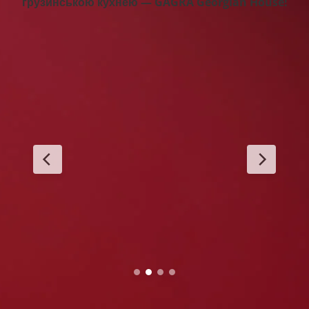
грузинською кухнею — GAGRA Georgian House!