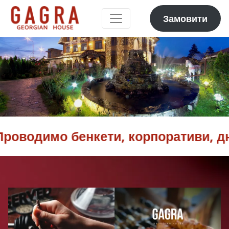
Замовити
одимо бенкети, корпоративи, дні н