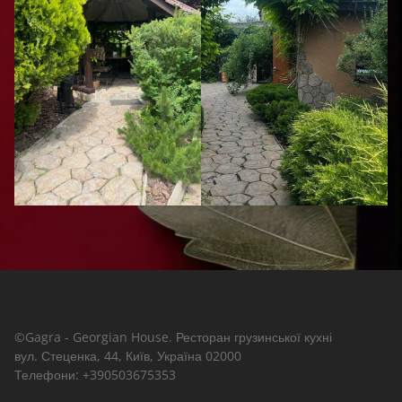
©Gagra - Georgian House. Ресторан грузинської кухні
вул. Стеценка, 44, Київ, Україна 02000
Телефони: +390503675353